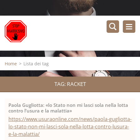
Home
>
Lista dei tag
TAG: RACKET
Paola Gugliotta: «lo Stato non mi lasci sola nella lotta
contro l’usura e la malattia»
https://www.usuraonline.com/news/paola-gugliotta-
lo-stato-non-mi-lasci-sola-nella-lotta-contro-lusura-
e-la-malattia/