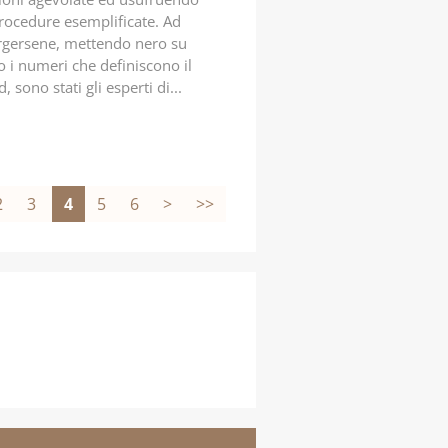
rocedure esemplificate. Ad
rgersene, mettendo nero su
o i numeri che definiscono il
d, sono stati gli esperti di...
2
3
4
5
6
>
>>