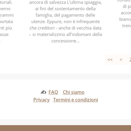
oriali.
ancora di salvezza L’ultima spiaggia,
di p
overno
ai fini del sostentamento della
acco
ogrammi
famiglia, del pagamento delle
bianc
 portata
utenze. Eppure, non è infrequente
tren
nti più
che creditori - anche di vecchia data
assai
– si materializzino all’indomani della
.
concessione...
<<
<
✍
FAQ
Chi siamo
Privacy
Termini e condizioni