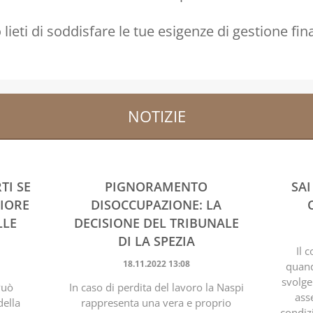
lieti di soddisfare le tue esigenze di gestione fina
NOTIZIE
TI SE
PIGNORAMENTO
SAI
RIORE
DISOCCUPAZIONE: LA
LLE
DECISIONE DEL TRIBUNALE
DI LA SPEZIA
Il 
18.11.2022 13:08
quand
svolge
Può
In caso di perdita del lavoro la Naspi
ass
della
rappresenta una vera e proprio
condiz