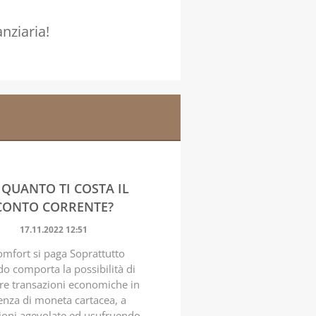
nziaria!
 QUANTO TI COSTA IL
CONTO CORRENTE?
17.11.2022 12:51
comfort si paga Soprattutto
o comporta la possibilità di
re transazioni economiche in
enza di moneta cartacea, a
ioni agevolate ed usufruendo