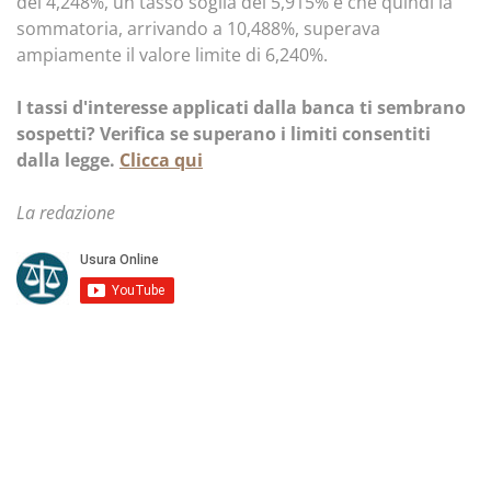
del 4,248%, un tasso soglia del 5,915% e che quindi la
sommatoria, arrivando a 10,488%, superava
ampiamente il valore limite di 6,240%.
I tassi d'interesse applicati dalla banca ti sembrano
sospetti? Verifica se superano i limiti consentiti
dalla legge.
Clicca qui
La redazione