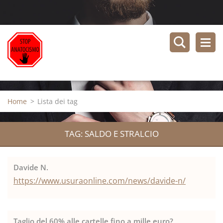
Home
>
Lista dei tag
TAG: SALDO E STRALCIO
Davide N.
https://www.usuraonline.com/news/davide-n/
Taglio del 60% alle cartelle fino a mille euro?